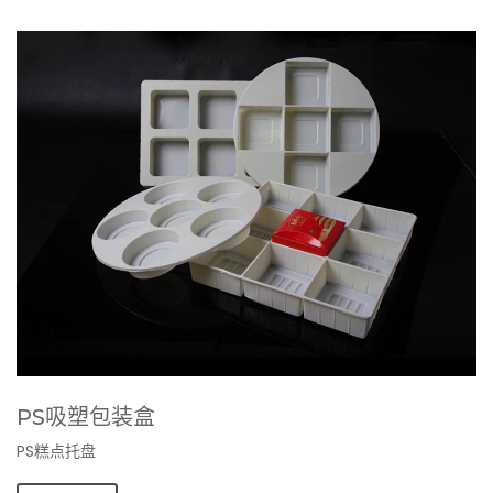
PS吸塑包装盒
PS糕点托盘