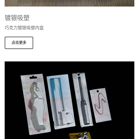
镀银吸塑
巧克力镀银吸塑内盒
点击更多